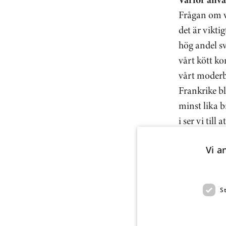
Frågan om v
det är viktig
hög andel sv
vårt kött k
vårt moderb
Frankrike bl
minst lika b
i ser vi till
Sverige idag
Vi a
självförsörj
Vår djurom
S
Köttkedjan b
produktions