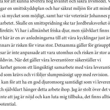
a för att kunna leverera hög kvalitet och säkra livsmedel. V
ngar en smittskyddsplan och har säkrat miljön för att mins
n så mycket som möjligt, samt har vår veterinär Johannes 
i arbetet. Skulle en smittspridning ske tar Jordbruksverket 
direktiv. Vi har i allmänhet friska djur, men självklart finns 
et här är en av anledningarna till att våra kycklingar just 
 annars är risken för virus stor. Detsamma gäller för grisup
risar är inte anpassade att vara utomhus och risken är stor 
ildsvin. När det gäller våra leverantörer säkerställer vi
kerhet genom ett långsiktigt samarbete med våra leverantö
ad som krävs och vi följer slumpmässigt upp med revision.
vi kan för att ha en god djuromsorg samtidigt som vi levere
ch självklart hänger detta arbete ihop. Jag är stolt över det
nte att jag är nöjd och kan luta mig tillbaka, det finns allti
otential.