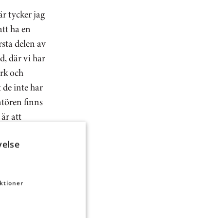
r tycker jag
att ha en
rsta delen av
, där vi har
rk och
 de inte har
ntören finns
 är att
r den
velse
ktioner
g. Inom