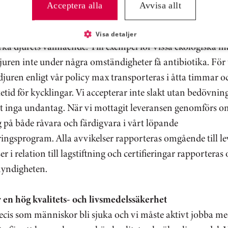
mråde ställer vi krav. Vi har en strikt antibiotikapolicy och
Acceptera alla
Avvisa allt
nvändas för att lindra och bota sjukdom. Det är viktigt att f
om djuret behöver det, ibland kan det gå till överdrift åt an
Visa detaljer
rka djurets välmående. Till exempel för vissa ekologiska 
djuren inte under några omständigheter få antibiotika. För
år djuren enligt vår policy max transporteras i åtta timmar 
tid för kycklingar. Vi accepterar inte slakt utan bedövnin
ut inga undantag. När vi mottagit leveransen genomförs o
 på både råvara och färdigvara i vårt löpande
ringsprogram. Alla avvikelser rapporteras omgående till l
er i relation till lagstiftning och certifieringar rapporter
smyndigheten.
r en hög kvalitets- och livsmedelssäkerhet
cis som människor bli sjuka och vi måste aktivt jobba med