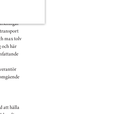
 antibiotika
aktiskt ge
dra hållet
märkningar
 transport
och max tolv
g och här
mfattande
everantör
as omgående
 att hålla