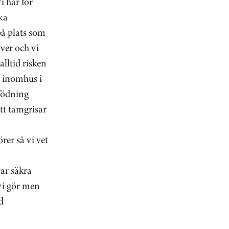
i har för
ka
på plats som
över och vi
alltid risken
är inomhus i
pfödning
att tamgrisar
rer så vi vet
rar säkra
 vi gör men
d