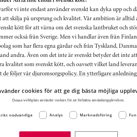
arför vi inte endast använder svenskt kan dyka upp och dä
t att skilja på ursprung och kvalitet. Vår ambition är alltid 
enskt kött för att värna om det svenska lantbruket och stö
ommer också från Sverige. Men vi handlar även från Finland
olag som har flera egna gårdar och från Tyskland, Danma
and andra. Även om det inte är svenskt betyder det inte att
ra kvalitet som svenskt kött, och oavsett vilket land levera
 att de följer vår djuromsorgspolicy. En ytterligare anledning
 inte är självförsörjande av kött, och våra inköp motsvara
nvänder cookies för att ge dig bästa möjliga upple
ningsgrad Sverige idag har.
Denna webbplats använder cookies för att för­bättra användar­upplevelsen.
sorgspolicy
trikt nödvändiga
Analys
Marknadsföring
Fun
estår av minst fyra steg innan råvaran når Atrias
anläggningar: Uppfödning, transport, slakt och stycknin