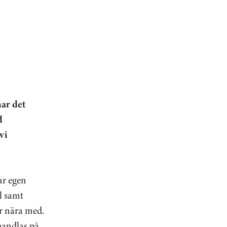
har det
d
vi
ar egen
l samt
ar nära med.
ehandlas på