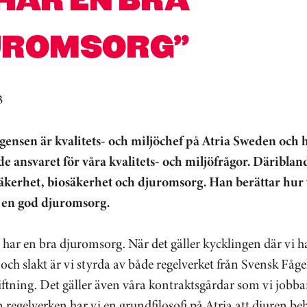
UROMSORG”
3
gensen är kvalitets- och miljöchef på Atria Sweden och 
e ansvaret för våra kvalitets- och miljöfrågor. Däriblan
äkerhet, biosäkerhet och djuromsorg. Han berättar hur 
r en god djuromsorg.
i har en bra djuromsorg. När det gäller kycklingen där vi h
ch slakt är vi styrda av både regelverket från Svensk Fåge
iftning. Det gäller även våra kontraktsgårdar som vi jobb
n regelverken har vi en grundfilosofi på Atria att djuren b