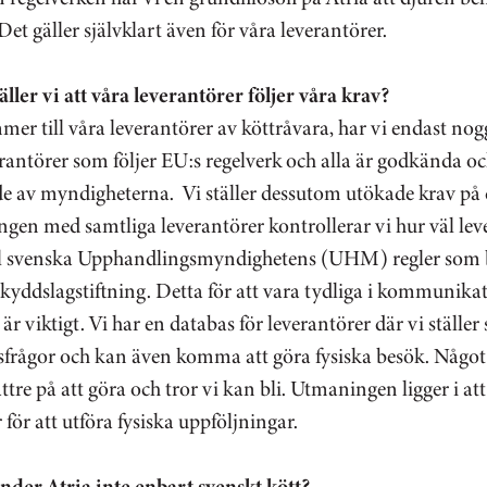
 Det gäller självklart även för våra leverantörer.
ller vi att våra leverantörer följer våra krav?
er till våra leverantörer av köttråvara, har vi endast no
rantörer som följer EU:s regelverk och alla är godkända o
de av myndigheterna. Vi ställer dessutom utökade krav på
ngen med samtliga leverantörer kontrollerar vi hur väl le
ill svenska Upphandlingsmyndighetens (UHM) regler som 
skyddslagstiftning. Detta för att vara tydliga i kommunik
är viktigt. Vi har en databas för leverantörer där vi ställer 
frågor och kan även komma att göra fysiska besök. Något 
ättre på att göra och tror vi kan bli. Utmaningen ligger i att
 för att utföra fysiska uppföljningar.
nder Atria inte enbart svenskt kött?