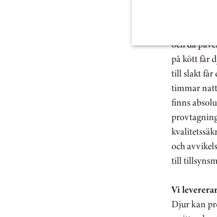
respektive o
får endast a
antibiotika 
och då påve
på kött får 
till slakt f
timmar natte
finns absol
provtagning
kvalitetssäk
och avvikels
till tillsyn
Vi leverera
Djur kan pre