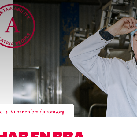
le
Vi har en bra djuromsorg
❯
 HAR EN BRA