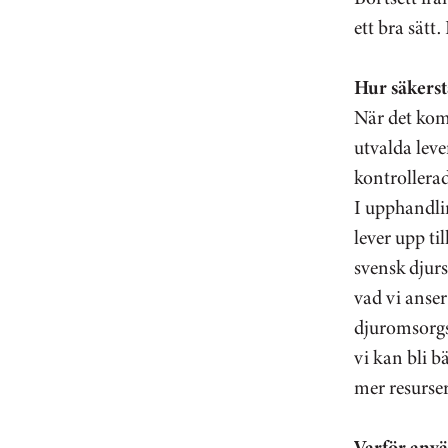
ett bra sätt.
Hur säkerstä
När det komm
utvalda leve
kontrollera
I upphandli
lever upp t
svensk djur
vad vi anser 
djuromsorgs
vi kan bli b
mer resurser
Varför anvä