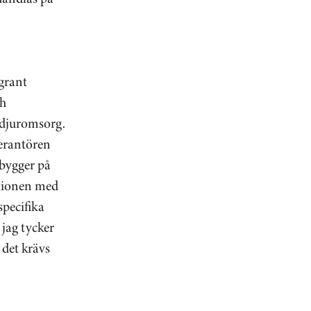
ggrant
ch
 djuromsorg.
verantören
bygger på
ationen med
specifika
jag tycker
 det krävs