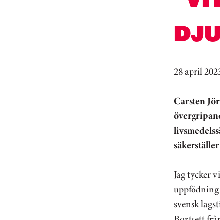
DJ
28 april 202
Carsten Jör
övergripand
livsmedelss
säkerställe
Jag tycker v
uppfödning o
svensk lagst
Bortsett frå