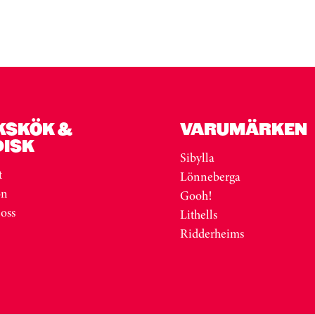
KSKÖK &
VARUMÄRKEN
DISK
Sibylla
t
Lönneberga
on
Gooh!
 oss
Lithells
Ridderheims