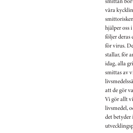
smittan bort
våra kyckli
smittoriske
hjälper oss 
följer deras 
för virus. D
stallar, för
idag, alla g
smittas av v
livsmedelssä
att de gör v
Vi gör allt 
livsmedel, o
det betyder i
utvecklingsp