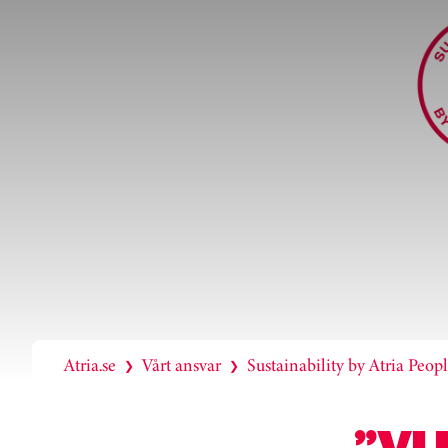
Atria.se
Vårt ansvar
Sustainability by Atria Peop
❯
❯
”VI