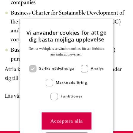
companies
Business Charter for Sustainable Development of
the International Chamber of Commerce (ICC)
and ICC instructions against bribery and
Vi använder cookies för att ge
corruption
dig bästa möjliga upplevelse
Business Social Compliance Initiative (BSCI)
Denna webbplats använder cookies för att för­bättra
användar­upplevelsen.
purchasing principles
Atria kräver också att våra affärspartners förbinder
Strikt nödvändiga
Analys
sig till liknande uppförandekod.
Marknadsföring
Läs vår Supplier Code of Conduct här.
Funktioner
Acceptera alla