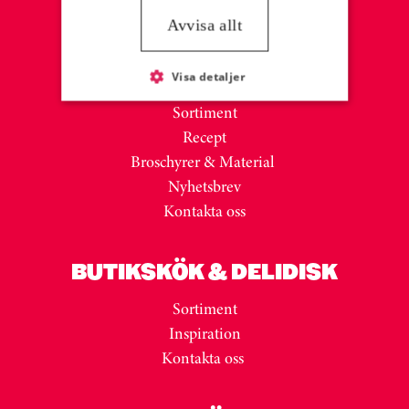
Avvisa allt
FOODSERVICE
Visa detaljer
Sortiment
Recept
Broschyrer & Material
Nyhetsbrev
Kontakta oss
BUTIKSKÖK & DELIDISK
Sortiment
Inspiration
Kontakta oss