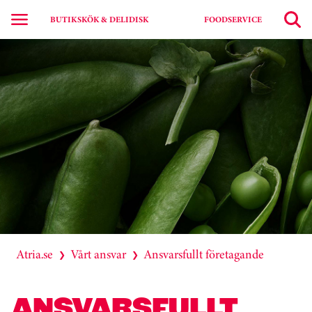
BUTIKSKÖK & DELIDISK
FOODSERVICE
Atria.se
Vårt ansvar
Ansvarsfullt företagande
❯
❯
ANSVARSFULLT