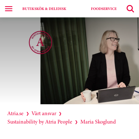
BUTIKSKÖK & DELIDISK
FOODSERVICE
Atria.se
Vårt ansvar
❯
❯
Sustainability by Atria People
Maria Skoglund
❯