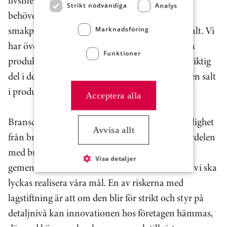
livsmedel. Det här är ett långsiktigt arbete som
Strikt nödvändiga
Analys
behöver göras gradvis för att konsumenternas
smakpreferenser ska anpassas till en lägre salthalt. Vi
Marknadsföring
har över tid minskat saltmängden i flera av våra
Funktioner
produkter. Branschöverenskommelsen blir en viktig
del i det fortsatta arbetet med att sänka mängden salt
i produkterna.
Acceptera alla
Branschöverenskommelser bygger helt på frivillighet
Avvisa allt
från branschen, att vi agerar och tar ansvar. Fördelen
med branschöverenskommelser är att vi har en
Visa detaljer
gemensam förståelse för vad som krävs och hur vi ska
lyckas realisera våra mål. En av riskerna med
lagstiftning är att om den blir för strikt och styr på
detaljnivå kan innovationen hos företagen hämmas,