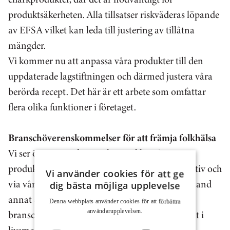
produktsäkerheten. Alla tillsatser riskväderas löpande
av EFSA vilket kan leda till justering av tillåtna
mängder.
Vi kommer nu att anpassa våra produkter till den
uppdaterade lagstiftningen och därmed justera våra
berörda recept. Det här är ett arbete som omfattar
flera olika funktioner i företaget.
Branschöverenskommelser för att främja folkhälsa
Vi ser över, utvärderar och utvecklar vårt
produktutbud löpande, både genom egna initiativ och
Vi använder cookies för att ge
via våra branschöverenskommelser. Vi deltar bland
dig bästa möjliga upplevelse
annat aktivt i utformandet av en nationell
Denna webbplats använder cookies för att för­bättra
branschöverenskommelse om minskning av salt i
användar­upplevelsen.