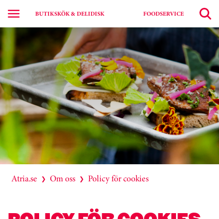
BUTIKSKÖK & DELIDISK
FOODSERVICE
Atria.se
Om oss
Policy för cookies
❯
❯
POLICY FÖR COOKIES