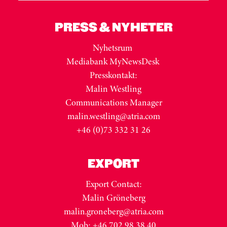
PRESS & NYHETER
Nyhetsrum
Mediabank MyNewsDesk
Presskontakt:
Malin Westling
Communications Manager
malin.westling@atria.com
+46 (0)73 332 31 26
EXPORT
Export Contact:
Malin Gröneberg
malin.groneberg@atria.com
Mob: +46 702 98 38 40