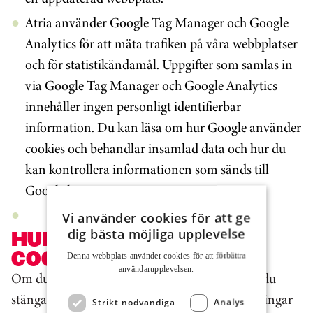
Atria använder Google Tag Manager och Google
Analytics för att mäta trafiken på våra webbplatser
och för statistikändamål. Uppgifter som samlas in
via Google Tag Manager och Google Analytics
innehåller ingen personligt identifierbar
information. Du kan läsa om hur Google använder
cookies och behandlar insamlad data och hur du
kan kontrollera informationen som sänds till
Google
här
.
Vi använder cookies för att ge
dig bästa möjliga upplevelse
HUR KAN DU UNDVIKA
COOKIES?
Denna webbplats använder cookies för att för­bättra
användar­upplevelsen.
Om du inte vill lagra cookies på din dator kan du
stänga av funktionen i din webbläsares inställningar
Strikt nödvändiga
Analys